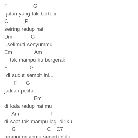
F G
jalan yang tak bertepi
C F
seiring redup hati
Dm G
..selimuti senyummu
Em Am
tak mampu ku bergerak
F G
di sudut sempit ini...
F G
jadilah pelita
Em
di kala redup hatimu
Am F
di saat tak mampu lagi diriku
G C C7
terangi gelapmu seperti dulu...