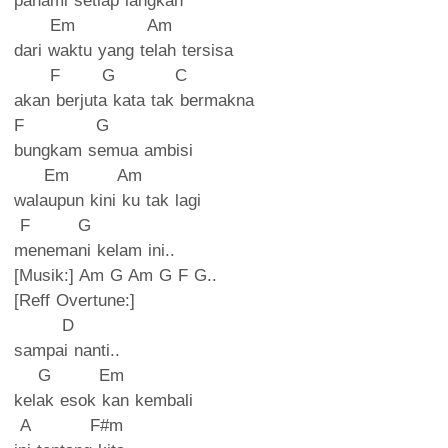
pahami setiap langkah
Em Am
dari waktu yang telah tersisa
F G C
akan berjuta kata tak bermakna
F G
bungkam semua ambisi
Em Am
walaupun kini ku tak lagi
F G
menemani kelam ini..
[Musik:] Am G Am G F G..
[Reff Overtune:]
D
sampai nanti..
G Em
kelak esok kan kembali
A F#m