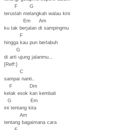
F G
teruslah melangkah walau kini
Em Am
ku tak berjalan di sampingmu
F
hingga kau pun berlabuh
G
di arti ujung jalanmu...
[Reff:]
C
sampai nanti..
F Dm
kelak esok kan kembali
G Em
ini tentang kita
Am
tentang bagaimana cara
F