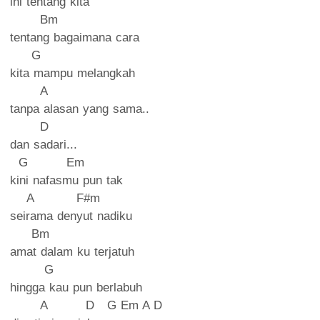
ini tentang kita
Bm
tentang bagaimana cara
G
kita mampu melangkah
A
tanpa alasan yang sama..
D
dan sadari...
G Em
kini nafasmu pun tak
A F#m
seirama denyut nadiku
Bm
amat dalam ku terjatuh
G
hingga kau pun berlabuh
A D G Em A D