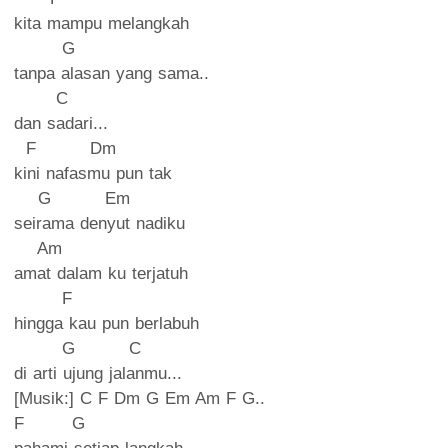
kita mampu melangkah
G
tanpa alasan yang sama..
C
dan sadari...
F Dm
kini nafasmu pun tak
G Em
seirama denyut nadiku
Am
amat dalam ku terjatuh
F
hingga kau pun berlabuh
G C
di arti ujung jalanmu...
[Musik:] C F Dm G Em Am F G..
F G