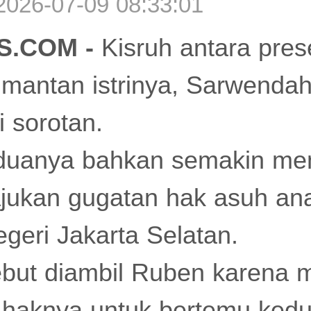
2026-07-09 08:33:01
S.COM -
Kisruh antara pre
mantan istrinya, Sarwendah
 sorotan.
duanya bahkan semakin me
ukan gugatan hak asuh an
geri Jakarta Selatan.
but diambil Ruben karena 
haknya untuk bertemu kedu