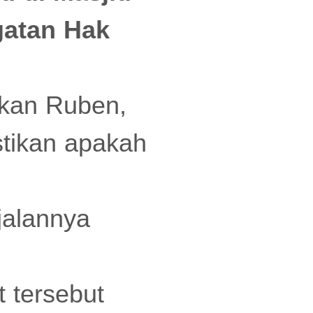
gatan Hak
ukan Ruben,
tikan apakah
jalannya
 tersebut