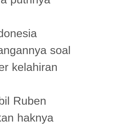
donesia
angannya soal
r kelahiran
bil Ruben
kan haknya