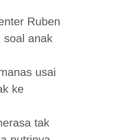
senter Ruben
 soal anak
manas usai
ak ke
merasa tak
a putrinya