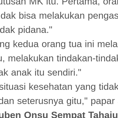
putusan MK itu. Pertama, or
tidak bisa melakukan penga
dak pidana."
ng kedua orang tua ini mel
u, melakukan tindakan-tind
k anak itu sendiri."
 situasi kesehatan yang tida
dan seterusnya gitu," papar
uben Onsu Sempat Tahajud