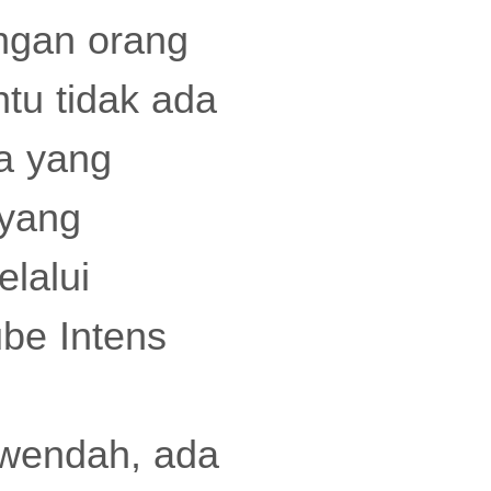
engan orang
ntu tidak ada
pa yang
 yang
lalui
ube Intens
rwendah, ada