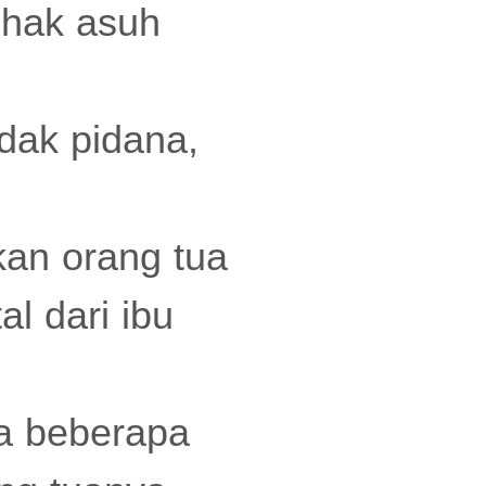
 hak asuh
ndak pidana,
an orang tua
l dari ibu
da beberapa