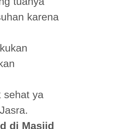
ang tuanya
suhan karena
akukan
akan
k sehat ya
 Jasra.
 di Masjid