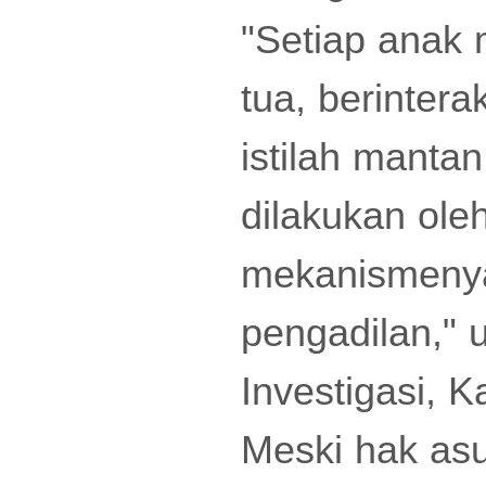
"Setiap anak 
tua, berinter
istilah manta
dilakukan ol
mekanismenya 
pengadilan," u
Investigasi, K
Meski hak asu