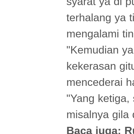
syarat ya di 
terhalang ya 
mengalami tin
"Kemudian ya
kekerasan git
mencederai ha
"Yang ketiga,
misalnya gila 
Baca juga:
R