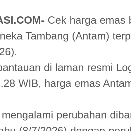
ASI.COM-
Cek harga emas 
neka Tambang (Antam) terpan
26).
pantauan di laman resmi Lo
5.28 WIB, harga emas Ant
m mengalami perubahan dib
abu (8/7/2026) dengan per