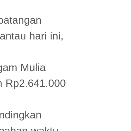
batangan
tau hari ini,
gam Mulia
am
Rp2.641.000
andingkan
ubahan waktu