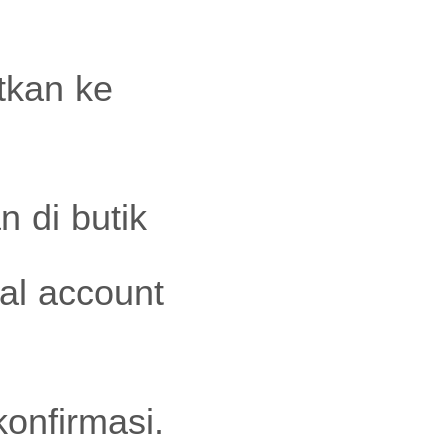
tkan ke
 di butik
al account
onfirmasi.