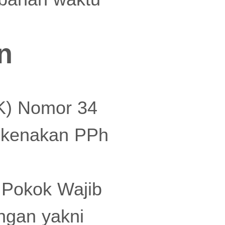
n
K) Nomor 34
ikenakan PPh
 Pokok Wajib
ingan yakni