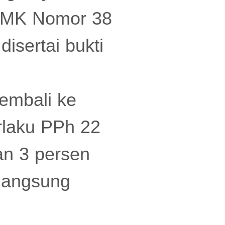
 PMK Nomor 38
isertai bukti
kembali ke
erlaku PPh 22
an 3 persen
 langsung