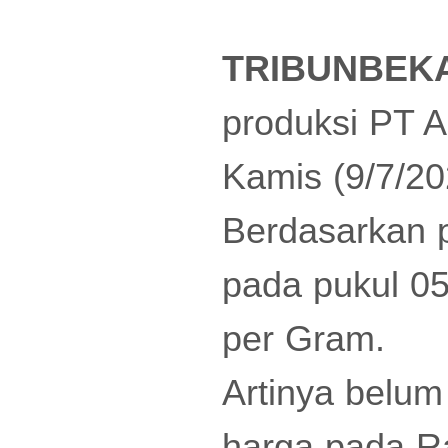
TRIBUNBEK
produksi PT A
Kamis (9/7/20
Berdasarkan 
pada pukul 0
per Gram.
Artinya belu
harga pada R