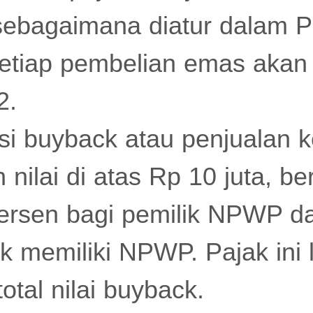
 sebagaimana diatur dalam
tiap pembelian emas akan d
2.
si buyback atau penjualan 
nilai di atas Rp 10 juta, b
persen bagi pemilik NPWP d
ak memiliki NPWP. Pajak ini
total nilai buyback.