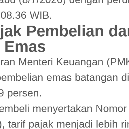
l 08.36 WIB.
jak Pembelian da
n Emas
uran Menteri Keuangan (PM
pembelian emas batangan d
9 persen.
pembeli menyertakan Nomor
 tarif pajak menjadi lebih r