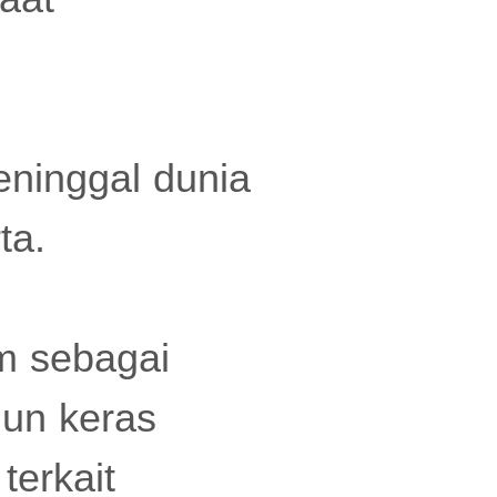
eninggal dunia
ta.
m sebagai
mun keras
terkait