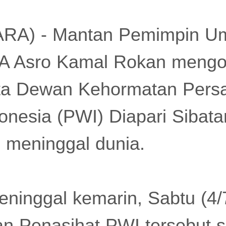
TARA) - Mantan Pemimpin 
 Asro Kamal Rokan mengon
a Dewan Kehormatan Pers
onesia (PWI) Diapari Sibat
 meninggal dunia.
eninggal kemarin, Sabtu (4/7
n Penasihat PWI tersebut s