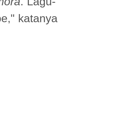
mora
. Lagu-
be," katanya