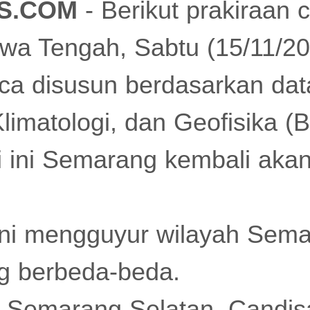
S.COM
- Berikut prakiraan
a Tengah, Sabtu (15/11/202
ca disusun berdasarkan dat
Klimatologi, dan Geofisika 
ri ini Semarang kembali aka
ini mengguyur wilayah Sem
ng berbeda-beda.
 Semarang Selatan, Candisa