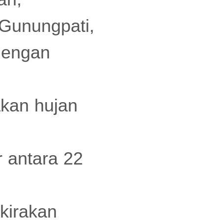
Gunungpati,
 dengan
akan hujan
r antara 22
kirakan