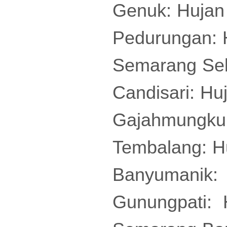
Genuk: Hujan
Pedurungan: 
Semarang Sel
Candisari: H
Gajahmungkur
Tembalang: H
Banyumanik:
Gunungpati: 