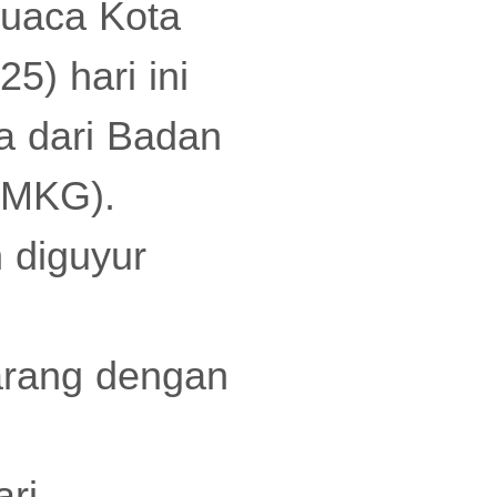
 cuaca Kota
5) hari ini
a dari Badan
(BMKG).
n diguyur
arang dengan
ri,